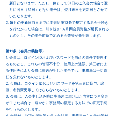
新日となります。ただし、例として31日のご入会の場合で翌
月に同日（31日）がない場合は、翌月末日を更新日とさせて
いただきます。
2. 毎月の更新日前日までに本規約第13条で規定する退会手続き
を行なかった場合は、引き続き1ヵ月間会員資格が延長される
ものとし、その場合前条で定める会費等が発生致します。
第11条（会員の義務等）
1. 会員は、ログインIDおよびパスワードを自己の責任で管理す
るものとし、これらの管理不十分、使用上の過誤、第三者によ
る使用等により会員に損害が生じた場合でも、事務局は一切責
任を負わないものとします。
2. 会員は、ログインIDおよびパスワードを第三者に貸与、譲
渡、名義変更等してはならないものとします。
3. 会員は、入会申し込み時に事務局に届け出た内容につき変更
が生じた場合は、速やかに事務局の指定する方法での変更手続
を行うものとします。
4. 会員が、前項の届出等を怠った結果、事務局からの告知等が